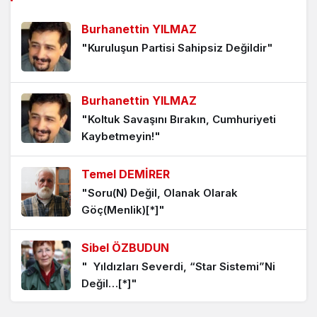
6 ay önce
Burhanettin YILMAZ
"Kuruluşun Partisi Sahipsiz Değildir"
Sandık Küçülürken, Rejim Derinleşiyor
6 ay önce
Burhanettin YILMAZ
"Koltuk Savaşını Bırakın, Cumhuriyeti
G20’den Cibuti Ligine: Yolsuzluk Değil,
Kaybetmeyin!"
Kurumlar Çöktü
6 ay önce
Temel DEMİRER
"Soru(N) Değil, Olanak Olarak
Sayıştay Gördü; Sistem Duymadı
Göç(Menlik)[*]"
6 ay önce
Sibel ÖZBUDUN
" Yıldızları Severdi, “Star Sistemi”Ni
Bu Ülkede Kadınlar Tesadüfen Ölmüyor
Değil…[*]"
6 ay önce