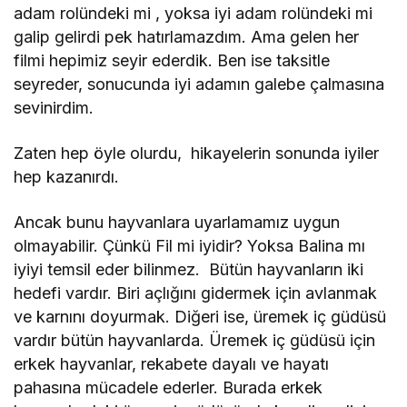
adam rolündeki mi , yoksa iyi adam rolündeki mi
galip gelirdi pek hatırlamazdım. Ama gelen her
filmi hepimiz seyir ederdik. Ben ise taksitle
seyreder, sonucunda iyi adamın galebe çalmasına
sevinirdim.
Zaten hep öyle olurdu, hikayelerin sonunda iyiler
hep kazanırdı.
Ancak bunu hayvanlara uyarlamamız uygun
olmayabilir. Çünkü Fil mi iyidir? Yoksa Balina mı
iyiyi temsil eder bilinmez. Bütün hayvanların iki
hedefi vardır. Biri açlığını gidermek için avlanmak
ve karnını doyurmak. Diğeri ise, üremek iç güdüsü
vardır bütün hayvanlarda. Üremek iç güdüsü için
erkek hayvanlar, rekabete dayalı ve hayatı
pahasına mücadele ederler. Burada erkek