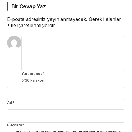
Bir Cevap Yaz
E-posta adresiniz yayınlanmayacak.
Gerekli alanlar
*
ile işaretlenmişlerdir
Yorumunuz
*
0
/30 karakter
Ad
*
E-Posta
*
Bir dahaki sefere yorum yaptığımda kullanılmak üzere adımı, e-