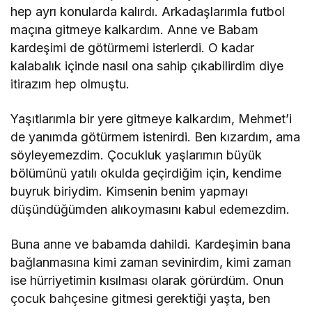
hep ayrı konularda kalırdı. Arkadaşlarımla futbol
maçına gitmeye kalkardım. Anne ve Babam
Alper AKÇAM
kardeşimi de götürmemi isterlerdi. O kadar
"Hani Türkiye Gençliği?"
kalabalık içinde nasıl ona sahip çıkabilirdim diye
itirazım hep olmuştu.
Yaşıtlarımla bir yere gitmeye kalkardım, Mehmet’i
de yanımda götürmem istenirdi. Ben kızardım, ama
söyleyemezdim. Çocukluk yaşlarımın büyük
bölümünü yatılı okulda geçirdiğim için, kendime
buyruk biriydim. Kimsenin benim yapmayı
düşündüğümden alıkoymasını kabul edemezdim.
Buna anne ve babamda dahildi. Kardeşimin bana
bağlanmasına kimi zaman sevinirdim, kimi zaman
ise hürriyetimin kısılması olarak görürdüm. Onun
çocuk bahçesine gitmesi gerektiği yaşta, ben