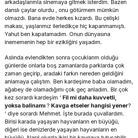
arkadaşlarımla sinemaya gitmek isterdim. Bazen
danslı çaylar olurdu , onu götürmem mümkün
olmazdı. Bana evde herkes kızardı. Bu çelişki
makası, yaşlarımız ilerledikçe hiç kapanmamıştı.
Yahut ben kapatamadım. Onun dünyasına
inememenin hep bir ezikliğini yaşadım.
Aslında evlendikten sonra çocuklarım olduğu
günlerde onlarla boş zamanlarda parklarda çok
zaman geçirip, aradaki farkın nereden geldiğini
anlamaya çalıştım. Ben kardeşime baba olamadım,
ağabey de olamadığımı çok geç anladım. Bir çok
kez sorardı kardeşim ‘
Fil mi daha kuvvetli,
yoksa balinamı
?
Kavga etseler hangisi yener
?
‘ diye sorardı Mehmet. İşte burada çuvallardım.
Birisi karada yaşayan hayvanların en büyüğü,
diğeri ise denizlerde yaşayan hayvanların en
büyüğü. Nasıl olurda ikisi bir kavgaya tutuşabilir