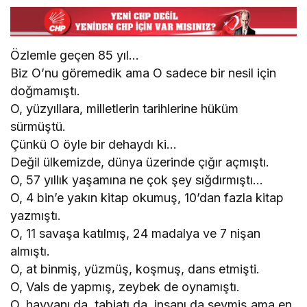
Özlemle geçen 85 yıl…
Biz O’nu göremedik ama O sadece bir nesil için
doğmamıştı.
O, yüzyıllara, milletlerin tarihlerine hüküm
sürmüştü.
Çünkü O öyle bir dehaydı ki…
Değil ülkemizde, dünya üzerinde çığır açmıştı.
O, 57 yıllık yaşamına ne çok şey sığdırmıştı…
O, 4 bin’e yakın kitap okumuş, 10’dan fazla kitap
yazmıştı.
O, 11 savaşa katılmış, 24 madalya ve 7 nişan
almıştı.
O, at binmiş, yüzmüş, koşmuş, dans etmişti.
O, Vals de yapmış, zeybek de oynamıştı.
O, hayvanı da, tabiatı da, insanı da sevmiş ama en