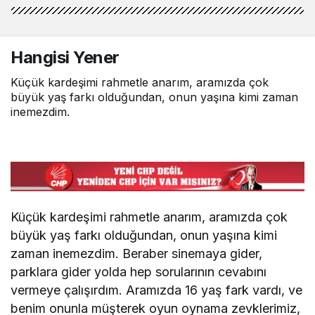
Alper AKÇAM
"Hiroşima/ Nagazaki/ Gazze"
**Üniversiteye Ne Oldu?
6 ay önce
Hangisi Yener
Oktay EROL
Küçük kardeşimi rahmetle anarım, aramızda çok
"Toprağın sesi duyulmadan…"
büyük yaş farkı olduğundan, onun yaşına kimi zaman
inemezdim.
Deniz YILMAZ
"Bir Romanın Sessiz Yolculuğu"
Küçük kardeşimi rahmetle anarım, aramızda çok
Mustafa Torun
büyük yaş farkı olduğundan, onun yaşına kimi
"Çocuk ve yetişkin işçi ölümleri durmak
bilmiyor."
zaman inemezdim. Beraber sinemaya gider,
parklara gider yolda hep sorularının cevabını
vermeye çalışırdım. Aramızda 16 yaş fark vardı, ve
Özgür KARAKAYA
benim onunla müşterek oyun oynama zevklerimiz,
"İsimlerimiz Ne Anlatır?"