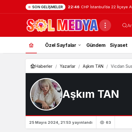
22:46
CHP İstanbul’da 22 İlçeye A
SON GELIŞMELER
Tuzla İlçe Başkanlığı’na Ha
Ar
Uzunyayla Getirildi
Özel Sayfalar
Gündem
Siyaset
Haberler
Yazarlar
Aşkım TAN
Vicdan Sus
Aşkım TAN
63
25 Mayıs 2024, 21:53
yayınlandı