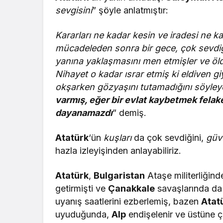
sevgisini
” şöyle anlatmıştır:
Kararları ne kadar kesin ve iradesi ne kad
mücadeleden sonra bir gece, çok sevdiği 
yanına yaklaşmasını men etmişler ve öld
Nihayet o kadar ısrar etmiş ki eldiven gi
okşarken gözyaşını tutamadığını söyley
varmış, eğer bir evlat kaybetmek fela
dayanamazdı
” demiş.
Atatürk
‘ün
kuşları
da çok sevdiğini,
güve
hazla izleyişinden anlayabiliriz.
Atatürk
,
Bulgaristan
Ataşe militerliğin
getirmişti ve
Çanakkale
savaşlarında da
uyanış saatlerini ezberlemiş, bazen
Atat
uyuduğunda,
Alp
endişelenir ve üstüne çı