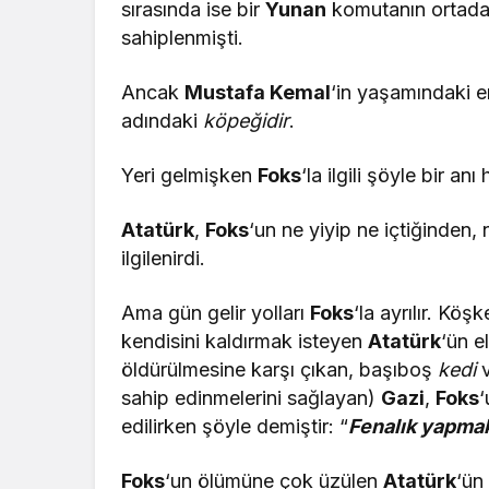
sırasında ise bir
Yunan
komutanın ortada
sahiplenmişti.
Ancak
Mustafa Kemal
‘in yaşamındaki 
adındaki
köpeğidir
.
Yeri gelmişken
Foks
‘la ilgili şöyle bir an
Atatürk
,
Foks
‘un ne yiyip ne içtiğinden
ilgilenirdi.
Ama gün gelir yolları
Foks
‘la ayrılır. Köşk
kendisini kaldırmak isteyen
Atatürk
‘ün e
öldürülmesine karşı çıkan, başıboş
kedi
sahip edinmelerini sağlayan)
Gazi
,
Foks
‘
edilirken şöyle demiştir: “
Fenalık yapmak
Foks
‘un ölümüne çok üzülen
Atatürk
‘ün