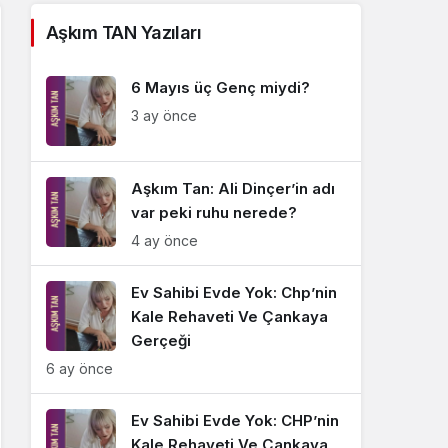
Sistem Modu
Aşkım TAN Yazıları
Sistem modunu seçin.
6 Mayıs üç Genç miydi?
3 ay önce
Aşkım Tan: Ali Dinçer’in adı
var peki ruhu nerede?
4 ay önce
Ev Sahibi Evde Yok: Chp’nin
Kale Rehaveti Ve Çankaya
Gerçeği
6 ay önce
Ev Sahibi Evde Yok: CHP’nin
Kale Rehaveti Ve Çankaya