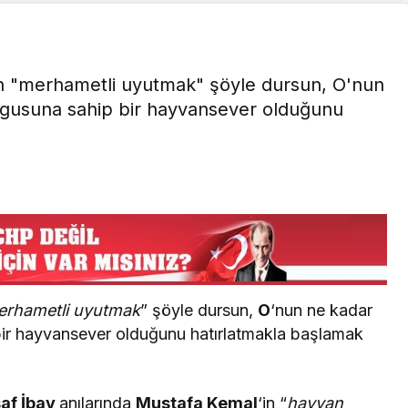
ün "merhametli uyutmak" şöyle dursun, O'nun
gusuna sahip bir hayvansever olduğunu
erhametli uyutmak
” şöyle dursun,
O
‘nun ne kadar
ir hayvansever olduğunu hatırlatmakla başlamak
af İbay
anılarında
Mustafa Kemal
‘in “
hayvan