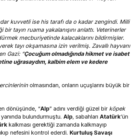
ar kuvvetli ise his tarafı da o kadar zengindi. Milli
bir tayın ruama yakalanışını anlattı. Veterinerler
ürmek mecburiyetinde kalacaklarını bildirmişler.
yerek tayı okşamasına izin verilmiş. Zavallı hayvanı
en Gazi: “
Çocuğum olmadığında hikmet ve isabet
ketine uğrasaydım, kalbim elem ve kedere
rcinlerinin
olmasından, onların uçuşlarını büyük bir
den dönüşünde, “
Alp
” adını verdiği güzel bir
köpek
 yanında bulundurmuştu.
Alp
, sabahları
Atatürk
‘ün
ürk
kalkması gerektiği zamanda kalkmayıp
kıp nefesini kontrol ederdi.
Kurtuluş Savaşı