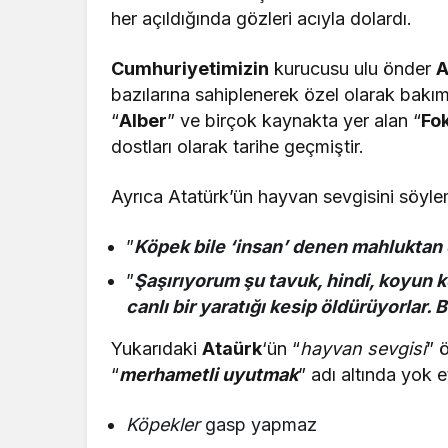
her açıldığında gözleri acıyla dolardı.
Cumhuriyetimizin
kurucusu ulu önder
A
bazılarına sahiplenerek özel olarak bakımla
“
Alber
” ve birçok kaynakta yer alan “
Fo
dostları olarak tarihe geçmiştir.
Ayrıca Atatürk’ün hayvan sevgisini söylem
”
Köpek bile ‘insan’ denen mahluktan ç
”
Şaşırıyorum şu tavuk, hindi, koyun ke
canlı bir yaratığı kesip öldürüyorlar.
Yukarıdaki
Ataürk
‘ün “
hayvan sevgisi
” 
“
merhametli uyutmak
” adı altında yok 
Köpekler
gasp yapmaz