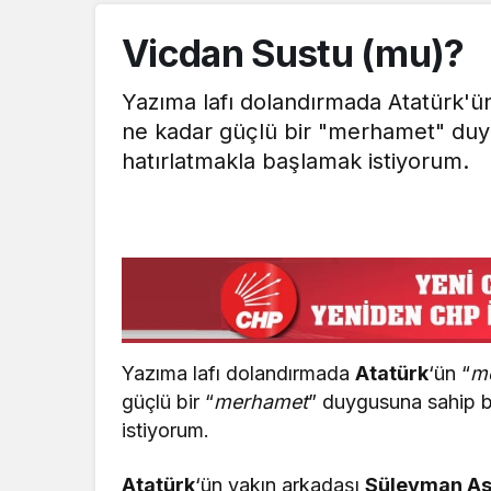
Vicdan Sustu (mu)?
Yazıma lafı dolandırmada Atatürk'
ne kadar güçlü bir "merhamet" duy
hatırlatmakla başlamak istiyorum.
Yazıma lafı dolandırmada
Atatürk
‘ün “
m
güçlü bir “
merhamet
” duygusuna sahip b
istiyorum.
Atatürk
‘ün yakın arkadaşı
Süleyman As