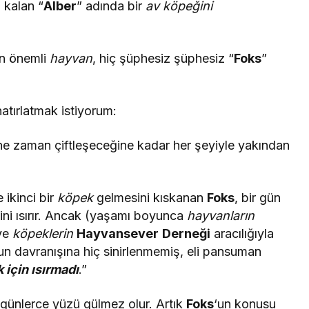
 kalan “
Alber
” adında bir
av köpeğini
en önemli
hayvan
, hiç şüphesiz şüphesiz “
Foks
”
ı hatırlatmak istiyorum:
, ne zaman çiftleşeceğine kadar her şeyiyle yakından
e ikinci bir
köpek
gelmesini kıskanan
Foks
, bir gün
lini ısırır. Ancak (yaşamı boyunca
hayvanların
ve
köpeklerin
Hayvansever
Derneği
aracılığıyla
un davranışına hiç sinirlenmemiş, eli pansuman
 için ısırmadı
.”
 günlerce yüzü gülmez olur. Artık
Foks
‘un konusu