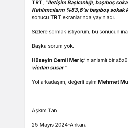
TRT
, “
İletişim Başkanlığı, başıboş sokak
Katılımcıların %83,6’sı başıboş sokak 
sonucu
TRT
ekranlarında yayınladı.
Sizlere sormak istiyorum, bu sonucun inan
Başka sorum yok.
Hüseyin Cemil Meriç
‘in anlamlı bir söz
vicdan susar
.”
Yol arkadaşım, değerli eşim
Mehmet Mu
Aşkım Tan
25 Mayıs 2024-Ankara