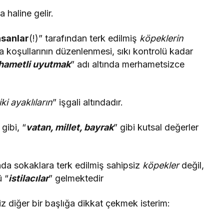
 haline gelir.
nsanlar
(!)” tarafından terk edilmiş
köpeklerin
lma koşullarının düzenlenmesi, sıkı kontrolü kadar
hametli uyutmak
” adı altında merhametsizce
”
iki ayaklıların
” işgali altındadır.
gibi, “
vatan, millet, bayrak
” gibi kutsal değerler
nda sokaklara terk edilmiş sahipsiz
köpekler
değil,
ü “
istilacılar
” gelmektedir
diğer bir başlığa dikkat çekmek isterim: