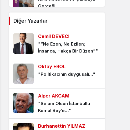
Gerçeği
6 ay önce
Diğer Yazarlar
Savunma Hedefteyse,
Adalet Yoktur
Cemil DEVECİ
"“Ne Ezen, Ne Ezilen;
6 ay önce
İnsanca, Hakça Bir Düzen”"
Sandık Küçülürken, Rejim
Derinleşiyor
Oktay EROL
"Politikacının duygusalı…"
6 ay önce
G20’den Cibuti Ligine:
Alper AKÇAM
Yolsuzluk Değil, Kurumlar
Çöktü
"Selam Olsun İstanbullu
Kemal Bey’e…"
6 ay önce
Burhanettin YILMAZ
Sayıştay Gördü; Sistem