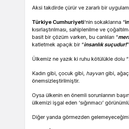
Aksi takdirde çürür ve zararlı bir uygulama
Türkiye Cumhuriyeti
‘nin sokaklarına “
i
kısırlaştırılması, sahiplenilme ve çoğaltı
basit bir çözüm varken, bu canlıları “
mer
katletmek apaçık bir “
insanlık suçudur!
Ülkemiz ne yazık ki ruhu kötülükle dolu “
Kadın gibi, çocuk gibi,
hayvan
gibi, ağaç 
önemsizleştirilmiştir.
Oysa ülkenin en önemli sorunlarının başı
ülkemizi işgal eden ‘sığınmacı’ görünüml
Diğer yanda görmezden gelemeyeceğimiz 