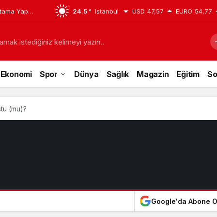
tama Yaptı:
24.5 °
Istanbul
USD
47,57
EURO
54,77
san
amak istediğiniz kelimeyi yazın..
Ekonomi
Spor
Dünya
Sağlık
Magazin
Eğitim
So
tu (mu)?
Google'da Abone O