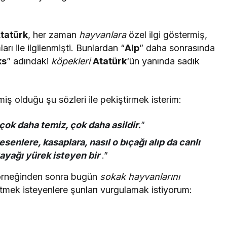
tatürk
, her zaman
hayvanlara
özel ilgi göstermiş,
rı ile ilgilenmişti. Bunlardan “
Alp
” daha sonrasında
ks
” adındaki
köpekleri
Atatürk
‘ün yanında sadık
iş olduğu şu sözleri ile pekiştirmek isterim:
ok daha temiz, çok daha asildir.
”
senlere, kasaplara, nasıl o bıçağı alıp da canlı
 Bayağı yürek isteyen bir
.”
örneğinden sonra bugün
sokak hayvanlarını
etmek isteyenlere şunları vurgulamak istiyorum: