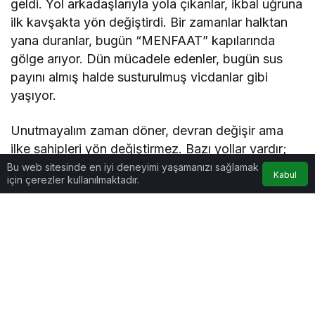
geldi. Yol arkadaşlarıyla yola çıkanlar, ikbal uğruna
ilk kavşakta yön değiştirdi. Bir zamanlar halktan
yana duranlar, bugün “MENFAAT” kapılarında
Özgür KARAKAYA
gölge arıyor. Dün mücadele edenler, bugün sus
"Şiirlerden Bestelere Yolculık"
payını almış halde susturulmuş vicdanlar gibi
yaşıyor.
Unutmayalım zaman döner, devran değişir ama
ilke sahipleri yön değiştirmez. Bazı yollar vardır;
dönemezsin. Bazı davalar vardır; satılamaz. Bazı
Bu web sitesinde en iyi deneyimi yaşamanızı sağlamak
Kabul
için çerezler kullanılmaktadır.
yoldaşlıklar vardır; bedeli ağırdır ama şereftir. Pir
Sultan’ın asırlık haykırışı, bugün her zamankinden
daha günceldir.
Bugün etrafımız döneklerle çevrili. Dün “halk”
diyenler, bugün “iktidarın gölgesinde huzur” arıyor.
Dün “özgürlük” diyenler, bugün “sus payı” ile
susuyor. Dönekliğin ideolojisi olmaz ama bedeli