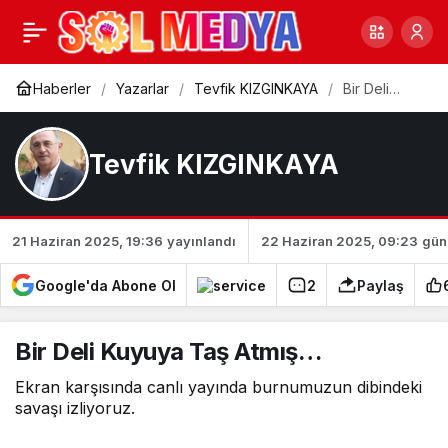
“Dönen Dönsün, Biz
0
Paylaş
Dönmeyiz Bu Yoldan!”
Haberler
Yazarlar
Tevfik KIZGINKAYA
Bir Deli
Kuyuya Taş
Atmış…
Tevfik KIZGINKAYA
21 Haziran 2025, 19:36
yayınlandı
22 Haziran 2025, 09:23
gün
Google'da Abone Ol
2
Paylaş
Bir Deli Kuyuya Taş Atmış…
Ekran karşısında canlı yayında burnumuzun dibindeki
savaşı izliyoruz.