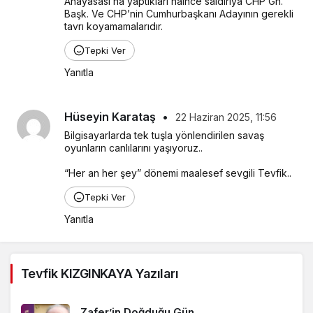
Anayasası’na yaptıkları haince saldırıya CHP Gn. 
Başk. Ve CHP’nin Cumhurbaşkanı Adayının gerekli 
tavrı koyamamalarıdır.
Tepki Ver
Yanıtla
Hüseyin Karataş
•
22 Haziran 2025, 11:56
Bilgisayarlarda tek tuşla yönlendirilen savaş 
oyunların canlılarını yaşıyoruz..
“Her an her şey” dönemi maalesef sevgili Tevfik..
Tepki Ver
Yanıtla
Tevfik KIZGINKAYA Yazıları
Zafer’in Doğduğu Gün