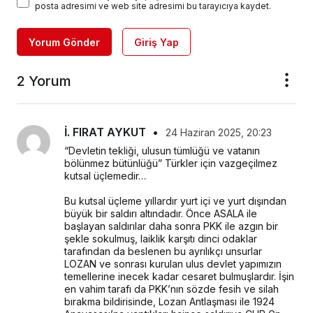
posta adresimi ve web site adresimi bu tarayıcıya kaydet.
Yorum Gönder
Giriş Yap
2 Yorum
İ. FIRAT AYKUT
•
24 Haziran 2025, 20:23
“Devletin tekliği, ulusun tümlüğü ve vatanın 
bölünmez bütünlüğü” Türkler için vazgeçilmez 
kutsal üçlemedir…
Bu kutsal üçleme yıllardır yurt içi ve yurt dışından 
büyük bir saldırı altındadır. Önce ASALA ile 
başlayan saldırılar daha sonra PKK ile azgın bir 
şekle sokulmuş, laiklik karşıtı dinci odaklar 
tarafından da beslenen bu ayrılıkçı unsurlar 
LOZAN ve sonrası kurulan ulus devlet yapımızın 
temellerine inecek kadar cesaret bulmuşlardır. İşin 
en vahim tarafı da PKK’nın sözde fesih ve silah 
bırakma bildirisinde, Lozan Antlaşması ile 1924 