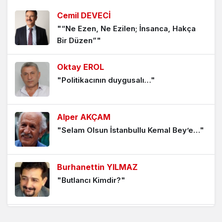
Memleketin Sahibi Kim?
Cemil DEVECİ
1 yıl önce
"“Ne Ezen, Ne Ezilen; İnsanca, Hakça
Bir Düzen”"
Millet mi Ümmet mi?
1 yıl önce
Oktay EROL
"Politikacının duygusalı…"
Terörsüz Türkiye Kimin İçin?
1 yıl önce
Alper AKÇAM
İktidarın Hal ve Gidişi
"Selam Olsun İstanbullu Kemal Bey’e…"
1 yıl önce
Siyaset Kimin İçin Yapılır?
Burhanettin YILMAZ
"Butlancı Kimdir?"
1 yıl önce
Burhanettin YILMAZ