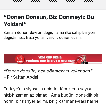
"CHP MYK Üyelerine Sesleniyorum:
Siyaset Ahlak İster"
“Dönen Dönsün, Biz Dönmeyiz Bu
Burhanettin YILMAZ
Yoldan!”
"Gürsel Tekin’i Yerinden Oynatmak,
Zaman döner, devran değişir ama ilke sahipleri yön
Partiye Yapılan Bir Operasyondur"
değiştirmez. Bazı yollar vardır; dönemezsin.
Burhanettin YILMAZ
"CHP’de Genel Başkan Olmanın İlk Şartı:
Arınmak"
“Dönen dönsün, ben dönmezem yolumdan”
Burhanettin YILMAZ
– Pir Sultan Abdal
"Ey Önder Sav! Tarihin Hangi
Sayfasında Yer Almak İstiyorsun?"
Türkiye’nin siyasal tarihinde döneklerin sayısı
hiçbir zaman az olmadı. Ama bugün, döneklik bir
Oktay EROL
norm, bir kariyer adımı, bir çıkar manevrası haline
"Örgüt, toplumun kendisi olmalı…"