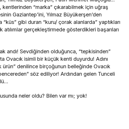
ğil, kentlerinden “marka” çıkarabilmek için uğraş
sinin Gaziantep’ini, Yılmaz Büyükerşen’den
ra “küs” gibi duran “kuru/ çorak alanlarda” yaptıkları
k atılımlar gerçekleştirmede gösterdikleri başarıları
k andı! Sevdiğinden olduğunca, “tepkisinden”
ta Ovacık isimli bir küçük kenti duyurdu! Adını
k ürün” denilince birçoğunun belleğinde Ovacık
“pencereden” söz ediliyor! Ardından gelen Tunceli
ülü…
nusunda neler oldu? Bilen var mı; yok!