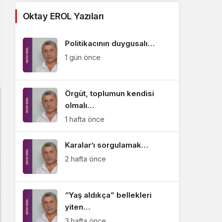
Sistem Modu
Oktay EROL Yazıları
Sistem modunu seçin.
Politikacının duygusalı…
1 gün önce
Örgüt, toplumun kendisi
olmalı…
1 hafta önce
Karalar’ı sorgulamak…
2 hafta önce
“Yaş aldıkça” bellekleri
yiten…
3 hafta önce