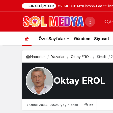
22:59
CHP MYK İstanbul’da 22 İl
SON GELIŞMELER
Atamasını Yaptı
Ar
Özel Sayfalar
Gündem
Siyaset
Haberler
Yazarlar
Oktay EROL
Şimdi…/ 2
Oktay EROL
56
17 Ocak 2024, 00:20
yayınlandı