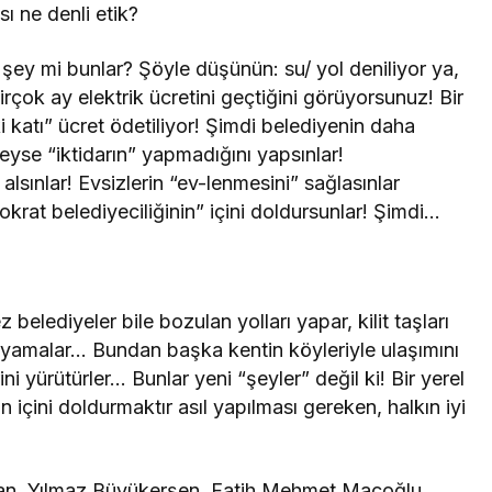
sı ne denli etik?
şey mi bunlar? Şöyle düşünün: su/ yol deniliyor ya,
irçok ay elektrik ücretini geçtiğini görüyorsunuz! Bir
i katı” ücret ödetiliyor! Şimdi belediyenin daha
leyse “iktidarın” yapmadığını yapsınlar!
alsınlar! Evsizlerin “ev-lenmesini” sağlasınlar
rat belediyeciliğinin” içini doldursunlar! Şimdi…
 belediyeler bile bozulan yolları yapar, kilit taşları
ları yamalar… Bundan başka kentin köyleriyle ulaşımını
rini yürütürler… Bunlar yeni “şeyler” değil ki! Bir yerel
içini doldurmaktır asıl yapılması gereken, halkın iyi
oğan, Yılmaz Büyükerşen, Fatih Mehmet Maçoğlu…