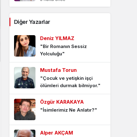
Algı değişir, önemli olan
Diğer Yazarlar
kendini bilmektir!
3 hafta önce
Deniz YILMAZ
"Bir Romanın Sessiz
“Geri dönüşümde” kazanan
Yolculuğu"
kim oldu?
4 hafta önce
Mustafa Torun
"Çocuk ve yetişkin işçi
Özel’in, fırtına” öncesi
ölümleri durmak bilmiyor."
Adana yürüyüşü…
4 hafta önce
Özgür KARAKAYA
"İsimlerimiz Ne Anlatır?"
Yeni parti zorunluluğu…
1 ay önce
Alper AKÇAM