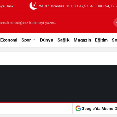
çeye Başkan
24.9 °
Istanbul
USD
47,57
EURO
54,77
amak istediğiniz kelimeyi yazın..
Ekonomi
Spor
Dünya
Sağlık
Magazin
Eğitim
So
Google'da Abone O