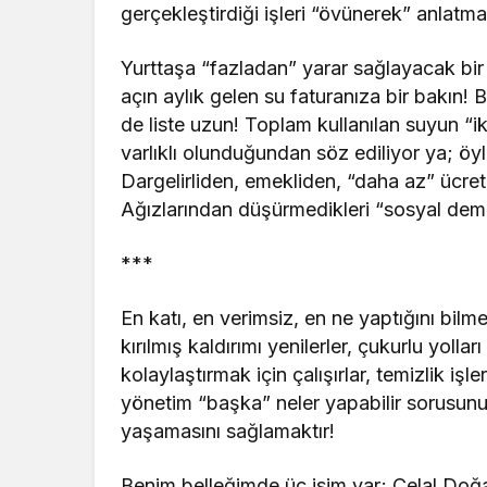
gerçekleştirdiği işleri “övünerek” anlatma
Yurttaşa “fazladan” yarar sağlayacak bir 
açın aylık gelen su faturanıza bir bakın! B
de liste uzun! Toplam kullanılan suyun “ik
varlıklı olunduğundan söz ediliyor ya; öy
Dargelirliden, emekliden, “daha az” ücret 
Ağızlarından düşürmedikleri “sosyal demok
***
En katı, en verimsiz, en ne yaptığını bilmez
kırılmış kaldırımı yenilerler, çukurlu yol
kolaylaştırmak için çalışırlar, temizlik işle
yönetim “başka” neler yapabilir sorusunun 
yaşamasını sağlamaktır!
Benim belleğimde üç isim var; Celal D