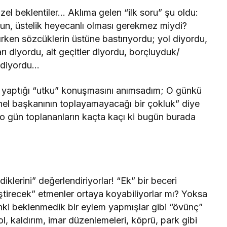
el beklentiler… Aklıma gelen “ilk soru” şu oldu:
un, üstelik heyecanlı olması gerekmez miydi?
ırken sözcüklerin üstüne bastırıyordu; yol diyordu,
arı diyordu, alt geçitler diyordu, borçluyduk/
r diyordu…
ce yaptığı “utku” konuşmasını anımsadım; O günkü
nel başkanının toplayamayacağı bir çokluk” diye
o gün toplananların kaçta kaçı ki bugün burada
irdiklerini” değerlendiriyorlar! “Ek” bir beceri
eştirecek” etmenler ortaya koyabiliyorlar mı? Yoksa
anki beklenmedik bir eylem yapmışlar gibi “övünç”
yol, kaldırım, imar düzenlemeleri, köprü, park gibi