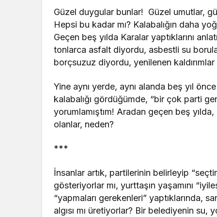
Güzel duygular bunlar! Güzel umutlar, güz
Hepsi bu kadar mı? Kalabalığın daha yoğ
Geçen beş yılda Karalar yaptıklarını anlat
tonlarca asfalt diyordu, asbestli su borul
borçsuzuz diyordu, yenilenen kaldırımla
Yine aynı yerde, aynı alanda beş yıl ön
kalabalığı gördüğümde, “bir çok parti ge
yorumlamıştım! Aradan geçen beş yılda, 
olanlar, neden?
***
İnsanlar artık, partilerinin belirleyip “seçt
gösteriyorlar mı, yurttaşın yaşamını “iyil
“yapmaları gerekenleri” yaptıklarında, s
algısı mı üretiyorlar? Bir belediyenin su, 