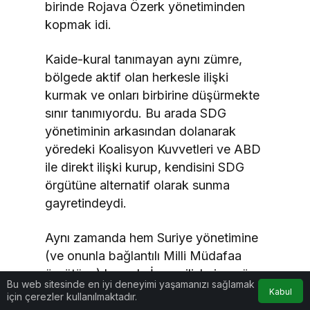
birinde Rojava Özerk yönetiminden
kopmak idi.
Kaide-kural tanımayan aynı zümre,
bölgede aktif olan herkesle ilişki
kurmak ve onları birbirine düşürmekte
sınır tanımıyordu. Bu arada SDG
yönetiminin arkasından dolanarak
yöredeki Koalisyon Kuvvetleri ve ABD
ile direkt ilişki kurup, kendisini SDG
örgütüne alternatif olarak sunma
gayretindeydi.
Aynı zamanda hem Suriye yönetimine
(ve onunla bağlantılı Milli Müdafaa
örgütüne) hem de İran milislerine göz
Bu web sitesinde en iyi deneyimi yaşamanızı sağlamak
kırpıyordu.
Kabul
için çerezler kullanılmaktadır.