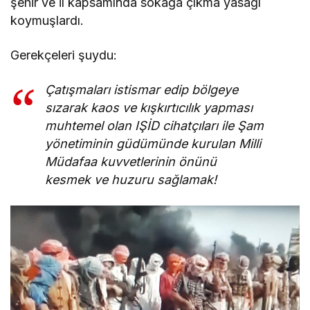
şehir ve il kapsamında sokağa çıkma yasağı
koymuşlardı.
Gerekçeleri şuydu:
Çatışmaları istismar edip bölgeye
sızarak kaos ve kışkırtıcılık yapması
muhtemel olan IŞİD cihatçıları ile Şam
yönetiminin güdümünde kurulan Milli
Müdafaa kuvvetlerinin önünü
kesmek ve huzuru sağlamak!