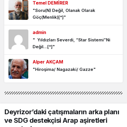
Temel DEMİRER
“Geri dönüşümde” kazanan kim oldu?
"Soru(N) Değil, Olanak Olarak
Göç(Menlik)[*]"
4 hafta önce
admin
Özel’in, fırtına” öncesi Adana
" Yıldızları Severdi, “Star Sistemi”Ni
yürüyüşü…
Değil…[*]"
4 hafta önce
Alper AKÇAM
Yeni parti zorunluluğu…
"Hiroşima/ Nagazaki/ Gazze"
1 ay önce
Deniz YILMAZ
Çalanın, soyanın partisi mi?
"Bir Romanın Sessiz Yolculuğu"
1 ay önce
Deyrizor’daki çatışmaların arka planı
ve SDG destekçisi Arap aşiretleri
Mustafa Torun
"Çocuk ve yetişkin işçi ölümleri durmak