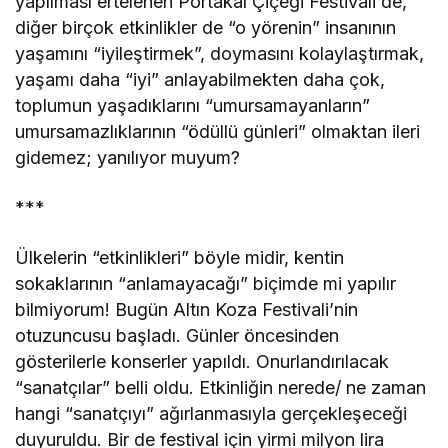
yapılması ertelenen Portakal Çiçeği Festivali de,
diğer birçok etkinlikler de “o yörenin” insanının
yaşamını “iyileştirmek”, doymasını kolaylaştırmak,
yaşamı daha “iyi” anlayabilmekten daha çok,
toplumun yaşadıklarını “umursamayanların”
umursamazlıklarının “ödüllü günleri” olmaktan ileri
gidemez; yanılıyor muyum?
***
Ülkelerin “etkinlikleri” böyle midir, kentin
sokaklarının “anlamayacağı” biçimde mi yapılır
bilmiyorum! Bugün Altın Koza Festivali’nin
otuzuncusu başladı. Günler öncesinden
gösterilerle konserler yapıldı. Onurlandırılacak
“sanatçılar” belli oldu. Etkinliğin nerede/ ne zaman
hangi “sanatçıyı” ağırlanmasıyla gerçekleşeceği
duyuruldu. Bir de festival için yirmi milyon lira