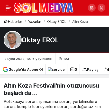
Deyrizor’daki
0
Paylaş
çatışmaların arka planı
Haberler
Yazarlar
Oktay EROL
Altın Koza
Festivali’nin
otuzuncusu
ve SDG destekçisi Arap
başladı da…
Oktay EROL
aşiretleri meselesi
103
19 Eylül 2023, 10:16
yayınlandı
Google'da Abone Ol
0
Paylaş
Altın Koza Festivali’nin otuzuncusu
başladı da…
Politikacıya sorun, iş insanına sorun, yerbilimcilere
sorun, komplo teorisyenlere sorun; sorduğunuz kim