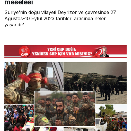
meselesi
bilmiyor."
Suriye'nin doğu vilayeti Deyrizor ve çevresinde 27
Ağustos-10 Eylül 2023 tarihleri arasında neler
Özgür KARAKAYA
yaşandı?
"İsimlerimiz Ne Anlatır?"
Alper AKÇAM
"Hani Türkiye Gençliği?"
Cemil DEVECİ
"“Ne Ezen, Ne Ezilen; İnsanca, Hakça
Bir Düzen”"
Alper AKÇAM
"Selam Olsun İstanbullu Kemal Bey’e…"