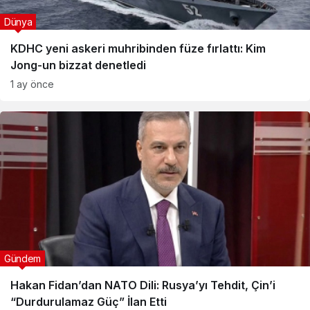
Dünya
KDHC yeni askeri muhribinden füze fırlattı: Kim
Jong-un bizzat denetledi
1 ay önce
Gündem
Hakan Fidan’dan NATO Dili: Rusya’yı Tehdit, Çin’i
“Durdurulamaz Güç” İlan Etti