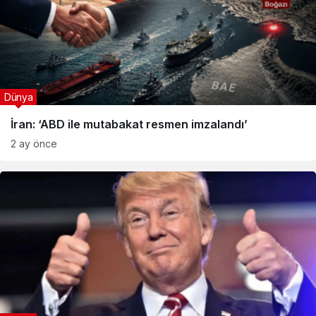
Dünya
İran: ‘ABD ile mutabakat resmen imzalandı’
2 ay önce