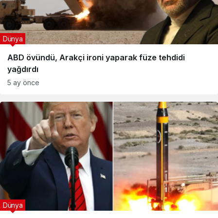
Dünya
ABD övündü, Arakçi ironi yaparak füze tehdidi
yağdırdı
5 ay önce
Dünya