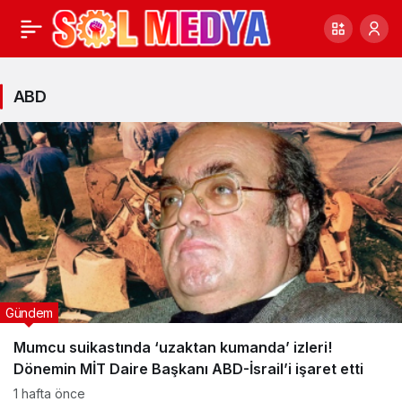
ABD
Haberleri
ABD
Gündem
Mumcu suikastında ‘uzaktan kumanda’ izleri!
Dönemin MİT Daire Başkanı ABD-İsrail’i işaret etti
1 hafta önce